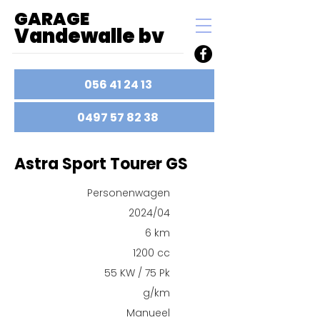
GARAGE
Vande
walle bv
056 41 24 13
0497 57 82 38
Astra Sport Tourer GS
Personenwagen
2024/04
6 km
1200 cc
55 KW / 75 Pk
g/km
Manueel